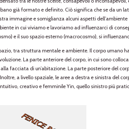
ensato tra le nostre scelte, consapevoli o inconsapevoli, e
no già formato e definito. Ciò significa che se da un lato
ra immagine e somiglianza alcuni aspetti dell’ambiente in
iente in cui viviamo e lavoriamo ad influenzarci di cons
mo) e il suo spazio esterno (macrocosmo), si influenzan
pazio, tra struttura mentale e ambiente. Il corpo umano ha 
voluzione. La parte anteriore del corpo, in cui sono collocati
lla facciata di un’abitazione. La parte posteriore del cor
noltre, a livello spaziale, le aree a destra e sinistra del co
intuitivo, creativo e femminile Yin, quello sinistro più prati